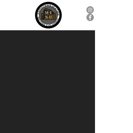
ME
NU